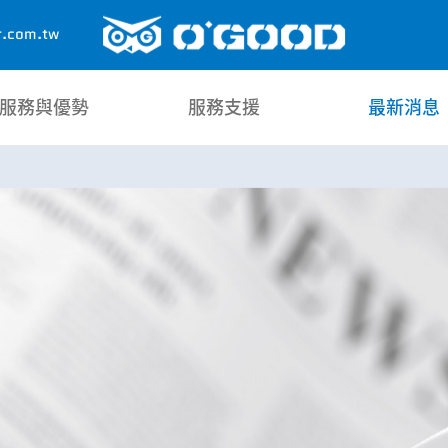
承
r.com.tw
毅
興
企
服務與優勢
服務支援
最新消息
業
有
限
公
司